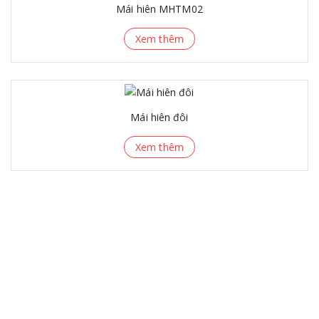
Mái hiên MHTM02
Xem thêm
Mái hiên đôi
Xem thêm
VỀ CHÚNG TÔI
Thanh Minh tự hào là đơn vị cung cấp, lắp đặt mái xếp, mái
hiên hàng đầu tại Hải Phòng, Thái Bình, Hải Dương… Chúng
tôi luôn mang tới cho khách hàng những sản phẩm, dịch vụ
hoàn hảo nhất. Quý khách có nhu cầu vui lòng liên hệ để