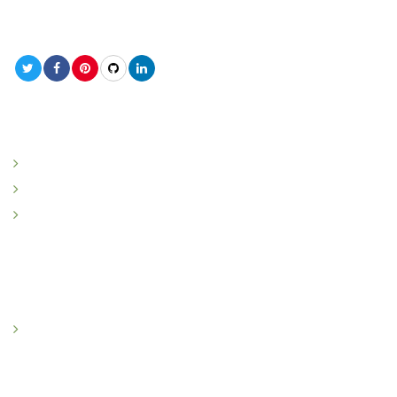
hoàn hảo nhất. Quý khách có nhu cầu vui lòng liên hệ để
được phục vụ kịp thời. Xin chân thành cảm ơn!
DỊCH VỤ NỔI BẬT
Lắp mái bạt xếp
Lắp mái hiên di động
Sửa chữa và thay thế mái hiên mái xếp mái che
DỰ ÁN TIÊU BIỂU
Bắc Việt Coffee
THÔNG TIN LIÊN HỆ