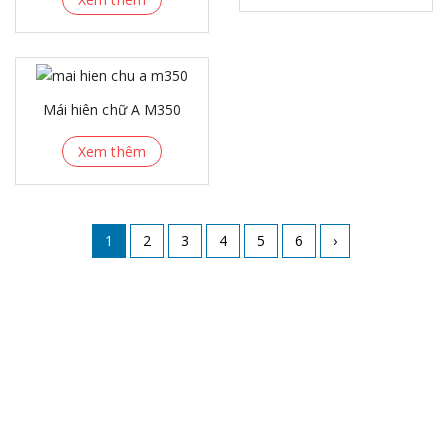
Mái hiên chữ A M350
Xem thêm
1
2
3
4
5
6
›
VỀ CHÚNG TÔI
Thanh Minh tự hào là đơn vị cung cấp, lắp đặt mái xếp, mái
hiên hàng đầu tại Hải Phòng, Thái Bình, Hải Dương… Chúng
tôi luôn mang tới cho khách hàng những sản phẩm, dịch vụ